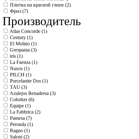
Плитка на красной глине (
2
)
Фриз (
7
)
Производитель
Atlas Concorde (
1
)
Century (
1
)
El Molino (
1
)
Grespania (
3
)
iris (
1
)
La Faenza (
1
)
Naxos (
1
)
PILCH (
1
)
Porcelanite Dos (
1
)
TAU (
3
)
Azulejos Benadresa (
3
)
Colorker (
6
)
Equipe (
1
)
La Fabbrica (
2
)
Pamesa (
7
)
Peronda (
1
)
Ragno (
1
)
Saloni (
2
)