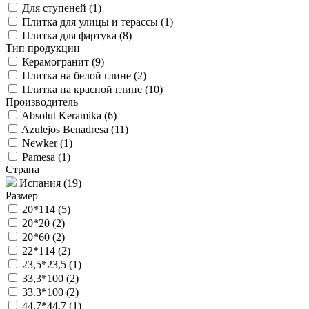
Для ступеней (
1
)
Плитка для улицы и терассы (
1
)
Плитка для фартука (
8
)
Тип продукции
Керамогранит (
9
)
Плитка на белой глине (
2
)
Плитка на красной глине (
10
)
Производитель
Absolut Keramika (
6
)
Azulejos Benadresa (
11
)
Newker (
1
)
Pamesa (
1
)
Страна
Испания (
19
)
Размер
20*114 (
5
)
20*20 (
2
)
20*60 (
2
)
22*114 (
2
)
23,5*23,5 (
1
)
33,3*100 (
2
)
33.3*100 (
2
)
44,7*44,7 (
1
)